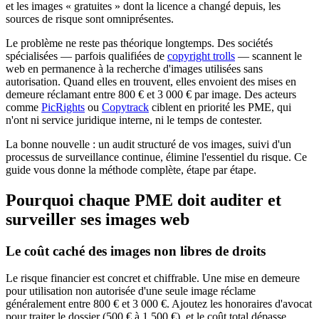
et les images « gratuites » dont la licence a changé depuis, les
sources de risque sont omniprésentes.
Le problème ne reste pas théorique longtemps. Des sociétés
spécialisées — parfois qualifiées de
copyright trolls
— scannent le
web en permanence à la recherche d'images utilisées sans
autorisation. Quand elles en trouvent, elles envoient des mises en
demeure réclamant entre 800 € et 3 000 € par image. Des acteurs
comme
PicRights
ou
Copytrack
ciblent en priorité les PME, qui
n'ont ni service juridique interne, ni le temps de contester.
La bonne nouvelle : un audit structuré de vos images, suivi d'un
processus de surveillance continue, élimine l'essentiel du risque. Ce
guide vous donne la méthode complète, étape par étape.
Pourquoi chaque PME doit auditer et
surveiller ses images web
Le coût caché des images non libres de droits
Le risque financier est concret et chiffrable. Une mise en demeure
pour utilisation non autorisée d'une seule image réclame
généralement entre 800 € et 3 000 €. Ajoutez les honoraires d'avocat
pour traiter le dossier (500 € à 1 500 €), et le coût total dépasse