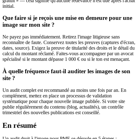
gratuit » — cela signifie qu'aucune redevance n'est due après l'achat
initial.
Que faire si je reçois une mise en demeure pour une
image sur mon site ?
Ne payez pas immédiatement. Retirez l'image litigieuse sans
reconnaître de faute. Conservez toutes les preuves (captures d'écran,
dates, source). Exigez la preuve de titularité des droits et le détail du
calcul du montant réclamé. Faites-vous accompagner par un avocat
spécialisé si le montant dépasse 1 000 € ou si le ton est menaçant.
À quelle fréquence faut-il auditer les images de son
site ?
Un audit complet est recommandé au moins une fois par an. En
complément, mettez en place un processus de validation
systématique pour chaque nouvelle image publiée. Si votre site
publie régulièrement du contenu (blog, actualités), un contrôle
trimestriel des nouvelles publications est conseillé.
En résumé
Un audit droit à l'image pour PME se déroule en 5 étapes :