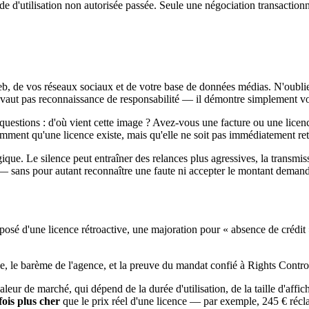
iode d'utilisation non autorisée passée. Seule une négociation transaction
b, de vos réseaux sociaux et de votre base de données médias. N'oubliez
 vaut pas reconnaissance de responsabilité — il démontre simplement vot
uestions : d'où vient cette image ? Avez-vous une facture ou une licence
ment qu'une licence existe, mais qu'elle ne soit pas immédiatement ret
gique. Le silence peut entraîner des relances plus agressives, la transmi
— sans pour autant reconnaître une faute ni accepter le montant deman
 d'une licence rétroactive, une majoration pour « absence de crédit »,
 le barème de l'agence, et la preuve du mandat confié à Rights Control.
eur de marché, qui dépend de la durée d'utilisation, de la taille d'affic
fois plus cher
que le prix réel d'une licence — par exemple, 245 € récla