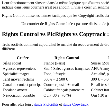
Leur fonctionnement s'inscrit dans la même logique que d'autres soc
indiqué dans leurs courriers n'est pas anodin. Il vise à créer un sentim
Rights Control utilise les mêmes tactiques que les Copyright Trolls cla
Un courrier de Rights Control n'est pas une décision de ju
Rights Control vs PicRights vs Copytrack 
Trois sociétés dominent aujourd'hui le marché du recouvrement de droits
diffèrent.
Critère
Rights Control
Siège social
France (Paris)
Suisse (Zo
Agences représentées
Sucré Salé, agences françaises
AFP, Alamy,
Spécialité images
Food, lifestyle
Actualité, p
Tarif moyen réclamé
500 € – 2 500 €
300 € – 5 0
Canal de contact principal
Courrier postal + email
Email (reso
Escalade avocat
Cabinet français partenaire
Cabinet fra
Négociation possible
Oui (-30 à -70 %)
Oui (-30 à 
Pour aller plus loin :
guide PicRights
et
guide Copytrack
.