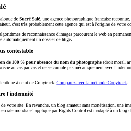
alé
talogue de
Sucré Salé
, une agence photographique française reconnue, sp
aiteur, c'est très probablement cette agence qui est à l'origine de votre co
 algorithmes de reconnaissance d'images parcourent le web en permanence
re automatiquement un dossier de litige.
us contestable
ion de 100 % pour absence du nom du photographe
(droit moral, ar
apprécie au cas par cas et ne se cumule pas mécaniquement avec l'indemn
dentique à celui de Copytrack.
Comparez avec la méthode Copytrack
.
re l'indemnité
 votre site. En revanche, un blog amateur sans monétisation, une image 
merciale mondiale" appliqué par Rights Control est inadapté à un blog de 