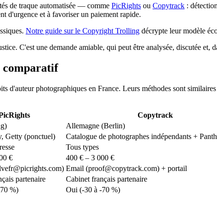
iétés de traque automatisée — comme
PicRights
ou
Copytrack
: détectio
ent d'urgence et à favoriser un paiement rapide.
ssiques.
Notre guide sur le Copyright Trolling
décrypte leur modèle éc
stice. C'est une demande amiable, qui peut être analysée, discutée et, da
: comparatif
 d'auteur photographiques en France. Leurs méthodes sont similaires mais
PicRights
Copytrack
ug)
Allemagne (Berlin)
 Getty (ponctuel)
Catalogue de photographes indépendants + Pant
resse
Tous types
00 €
400 € – 3 000 €
lvefr@picrights.com)
Email (proof@copytrack.com) + portail
nçais partenaire
Cabinet français partenaire
-70 %)
Oui (-30 à -70 %)